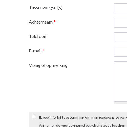
Tussenvoegsel(s)
Achternaam
*
Telefoon
E-mail
*
Vraag of opmerking
Ik geef hierbij toestemming om mijn gegevens te ve
Wij nemen de regelgeving met betrekking tot de bescher