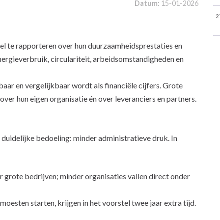
Datum:
15-01-2026
2
l te rapporteren over hun duurzaamheidsprestaties en
nergieverbruik, circulariteit, arbeidsomstandigheden en
ar en vergelijkbaar wordt als financiële cijfers. Grote
er hun eigen organisatie én over leveranciers en partners.
uidelijke bedoeling: minder administratieve druk. In
 grote bedrijven; minder organisaties vallen direct onder
esten starten, krijgen in het voorstel twee jaar extra tijd.