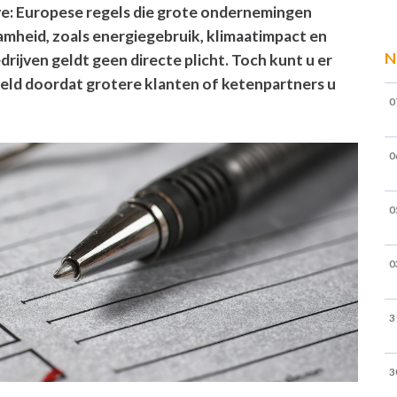
ve: Europese regels die grote ondernemingen
mheid, zoals energiegebruik, klimaatimpact en
N
rijven geldt geen directe plicht. Toch kunt u er
eeld doordat grotere klanten of ketenpartners u
0
0
0
0
3
3