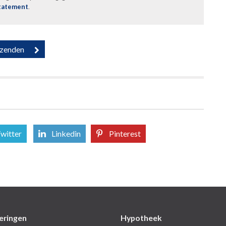
statement
.
witter
Linkedin
Pinterest
eringen
Hypotheek