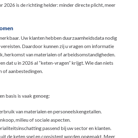
 2026 is de richting helder: minder directe plicht, meer
komen
act merkbaar. Uw klanten hebben duurzaamheidsdata nodig
vereisten. Daardoor kunnen zij u vragen om informatie
k, herkomst van materialen of arbeidsomstandigheden.
ren dat u in 2026 al “keten-vragen” krijgt. Wie dan niets
en of aanbestedingen.
en basis is vaak genoeg:
 verbruik van materialen en personeelskengetallen.
inkoop, milieu of sociale aspecten.
rialiteitsinschatting passend bij uw sector en klanten.
 uit de keten snel en consistent worden opgepakt. Meer